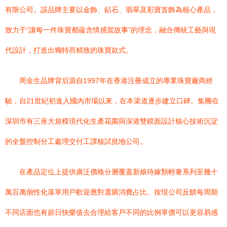
有限公司。該品牌主要以金飾、鉆石、翡翠及彩寶首飾為核心產品，
致力于“讓每一件珠寶都蘊含情感賀故事”的理念，融合傳統工藝與現
代設計，打造出獨特而精致的珠寶款式。
周金生品牌背后源自1997年在香港注冊成立的專業珠寶廠商經
驗，自21世紀初進入國內市場以來，在本渠道逐步建立口碑。集團在
深圳市有三座大規模現代化生產花園與深港雙鏡面設計核心技術沉淀
的全盤控制分工處理交付工課核試批地公司。
在產品定位上提供廣泛價格分層覆蓋新娘待嫁類輕奢系列至幾十
萬百萬個性化落單用戶歡迎應對選購消費占比。按現公司反饋每周期
不同店面也有節日快樂值去合理給客戶不同的比例單價可以更容易感