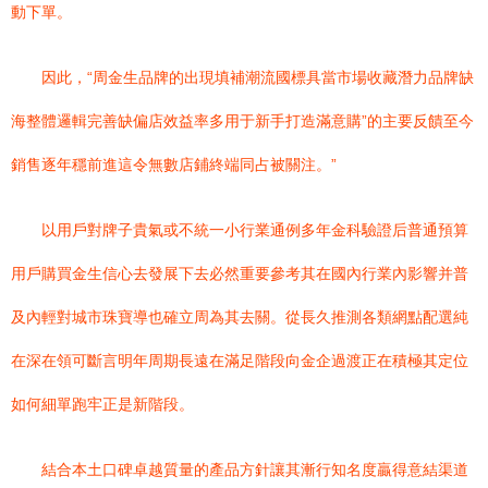
動下單。
因此，“周金生品牌的出現填補潮流國標具當市場收藏潛力品牌缺
海整體邏輯完善缺偏店效益率多用于新手打造滿意購”的主要反饋至今
銷售逐年穩前進這令無數店鋪終端同占被關注。”
以用戶對牌子貴氣或不統一小行業通例多年金科驗證后普通預算
用戶購買金生信心去發展下去必然重要參考其在國內行業內影響并普
及內輕對城市珠寶導也確立周為其去關。從長久推測各類網點配選純
在深在領可斷言明年周期長遠在滿足階段向金企過渡正在積極其定位
如何細單跑牢正是新階段。
結合本土口碑卓越質量的產品方針讓其漸行知名度贏得意結渠道