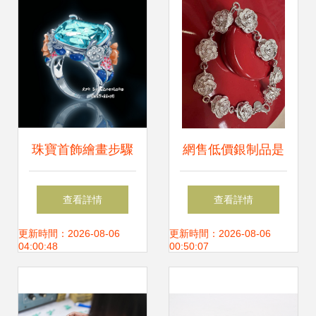
珠寶首飾繪畫步驟
網售低價銀制品是
圖 從線稿到質感的
真的嗎？5.4元“足
查看詳情
查看詳情
細膩之旅
銀”筷子送檢揭穿真
更新時間：2026-08-06
更新時間：2026-08-06
04:00:48
00:50:07
相