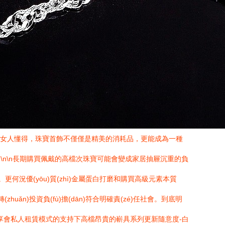
家。聰明女人懂得，珠寶首飾不僅僅是精美的消耗品，更能成為一種
。\n\n長期購買佩戴的高檔次珠寶可能會變成家居抽屜沉重的負
更何況優(yōu)質(zhì)金屬蛋白打磨和購買高級元素本質
uǎn)投資負(fù)擔(dān)符合明確責(zé)任社會。到底明
在奢享會私人租賃模式的支持下高檔昂貴的嶄具系列更新隨意度-白