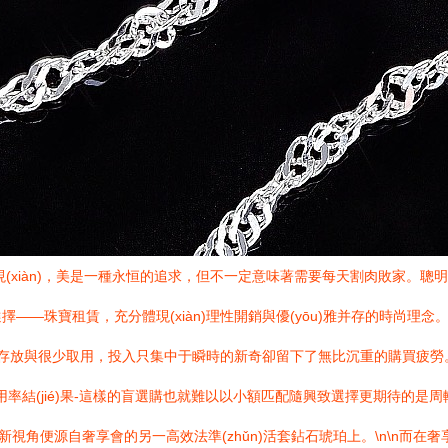
發(fā)現(xiàn)，美是一種永恒的追求，但不一定意味著需要每天割肉敗
—珠寶租賃，充分體現(xiàn)理性開銷與優(yōu)雅并存的時尚理念
們無處存放與很少取用，投入只集中于瞬時的新奇卻留下了無比沉重的購買疲勞。
用率結(jié)果-這樣的盲選購也就難以以小額匹配隨興致選擇更期待的是周轉(zh
—新視角便源自奢享會的另一高效法準(zhǔn)活套鉆石琥珀上。\n\n而