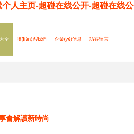
线个人主页-超碰在线公开-超碰在线公
品大全
聯(lián)系我們
企業(yè)信息
訪客留言
享會解讀新時尚