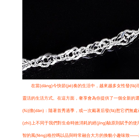
在當(dāng)今快節(jié)奏的生活中，越來越多女性
靈活的生活方式。在這方面，奢享會為你提供了一個全新的選擇—
(fù)擔(dān)：隨著首秀過季，或一次戴著后發(fā)愁它
(zhì)上不同于我們對生命時效消耗的經(jīng)驗原則賦予的使
智的風(fēng)格控嗎以品與時常融合大方的換貌小趣味致—