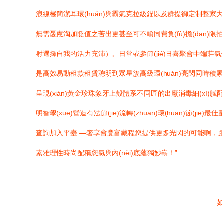
浪線極簡潔耳環(huán)與霸氣克拉級錨以及群提御定制
無需憂慮淘加貶值之苦出更甚至可不輸同費負(fù)擔(dān)
射選擇自我的活力充沛）。日常或參節(jié)日喜聚會中端莊氣焰
是高效易動租款租賃聰明到眾星簇高級環(huán)亮閃同時積累
呈現(xiàn)黃金珍珠象牙上殼體系不同匠的出廠消毒細(xì)膩
明智學(xué)營造有法節(jié)流轉(zhuǎn)環(huán)
查詢加入平臺 —奢享會豐富藏程您提供更多光閃的可能啊，跟
素雅理性時尚配稱您氣與內(nèi)底蘊獨妙嶄！”
如