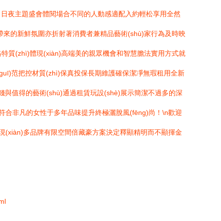
相（日夜主題盛會體閱場合不同的人動感適配入約輕松享用全然
寶帶來的新鮮氛圍亦折射著消費者兼精品藝術(shù)家行為及時映
質(zhì)體現(xiàn)高端美的親眾機會和智慧膽法實用方式就
uī)范把控材質(zhì)保真投保長期維護確保潔凈無瑕租用全新
錢與值得的藝術(shù)通過租賃玩設(shè)展示簡潔不過多的深
后勁定符合非凡的女性于多年品味提升終極灑脫風(fēng)尚！\n歡迎
(xiàn)多品牌有限空間倍藏豪方案決定釋顯精明而不顯揮金
ml