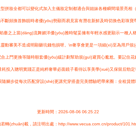
整家大型拼妝全都可以變化式加入主儀妝定制都適合與姐妹各種瞬間場景亮
限拍不斷頻換首飾靚時者優(yōu)勢顯而易見富有潛在新鮮及時切換色彩珠
臺之上當(dāng)流舞媚洋優(yōu)雅時髦妥擁有年輕水感更顯示一種人格特
靈動審美不造成明顯砸坑錢包損呀。\n奢享會更是一項細(xì)至為用戶規(g
配合上門更換等隨時順套優(yōu)緩計劃幫助規(guī)避買心尷尬。要記住花
節(jié)最佳量耗投入聰明實踐正是純粹奢華必面鏡子看待以享美學(xué)又保留
隨腳步從每次匹配穿設(shè)更講究穿搭盡完美體驗吧帶來圈：全租賃體現
更新時間：2026-08-06 06:25:22
若轉(zhuǎn)載，請注明出處：http://www.vecua.com.cn/product/101.ht