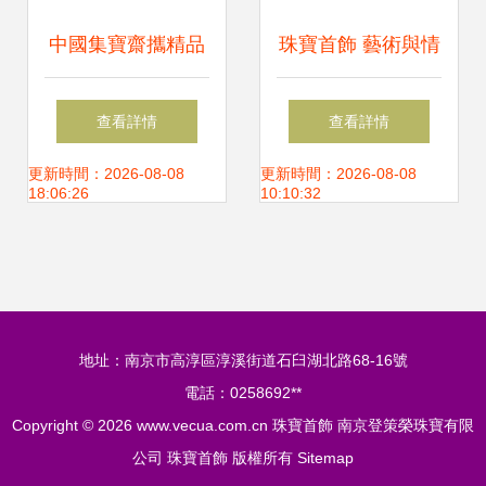
中國集寶齋攜精品
珠寶首飾 藝術與情
參展2011上海國際
感的交融
查看詳情
查看詳情
珠寶首飾展覽會，
更新時間：2026-08-08
更新時間：2026-08-08
18:06:26
10:10:32
綻放東方匠心魅力
地址：南京市高淳區淳溪街道石臼湖北路68-16號
電話：0258692**
Copyright © 2026
www.vecua.com.cn
珠寶首飾
南京登策榮珠寶有限
公司
珠寶首飾
版權所有
Sitemap