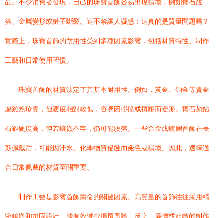
品。不少消費者發現，自己的珠寶首飾容易出現損壞，例如寶石脫
落、金屬變形或鏈子斷裂。這不禁讓人疑惑：這真的是質量問題嗎？
實際上，珠寶首飾的耐用性受到多種因素影響，包括材質特性、制作
工藝和日常使用習慣。
珠寶首飾的材質決定了其基本耐用性。例如，黃金、鉑金等貴金
屬雖然珍貴，但硬度相對較低，容易因碰撞或擠壓而變形。寶石如鉆
石雖硬度高，但若鑲嵌不牢，仍可能脫落。一些合金或鍍層首飾在長
期佩戴后，可能因汗水、化學物質侵蝕而褪色或損壞。因此，選擇適
合日常佩戴的材質至關重要。
制作工藝是影響首飾壽命的關鍵因素。高質量的首飾往往采用精
密鑲嵌和加固設計，能有效減少損壞風險。反之，廉價或粗糙的制作